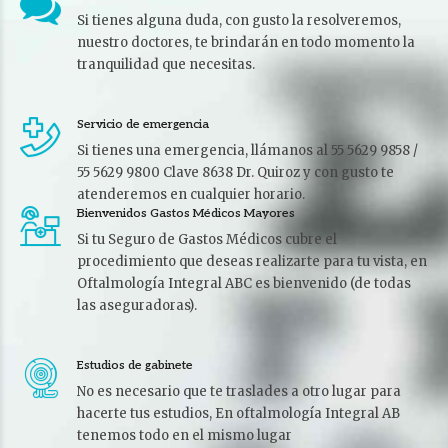
Si tienes alguna duda, con gusto la resolveremos,
nuestro doctores, te brindarán en todo momento la
tranquilidad que necesitas.
Servicio de emergencia
Si tienes una emergencia, llámanos al 55 5629 9858 /
55 5629 9800 Clave 8638 Dr. Quiroz y con gusto te
atenderemos en cualquier horario.
Bienvenidos Gastos Médicos Mayores
Si tu Seguro de Gastos Médicos cubre el
procedimiento que deseas realizarte para tu vista, en
Oftalmología Integral ABC es bienvenido (de todas
las aseguradoras).
Estudios de gabinete
No es necesario que te traslades a otro lugar para
hacerte tus estudios, En oftalmología Integral AB
tenemos todo en el mismo lugar