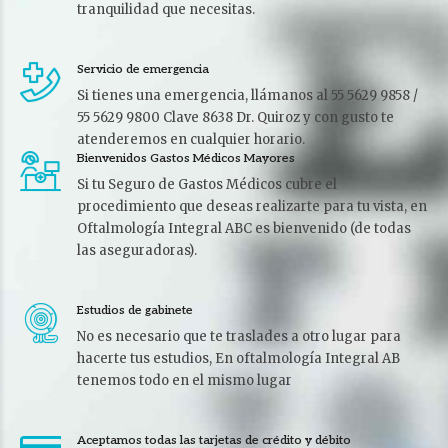
tranquilidad que necesitas.
Servicio de emergencia
Si tienes una emergencia, llámanos al 55 5629 9858 /
55 5629 9800 Clave 8638 Dr. Quiroz y con gusto te
atenderemos en cualquier horario.
Bienvenidos Gastos Médicos Mayores
Si tu Seguro de Gastos Médicos cubre el
procedimiento que deseas realizarte para tu vista, en
Oftalmología Integral ABC es bienvenido (de todas
las aseguradoras).
Estudios de gabinete
No es necesario que te traslades a otro lugar para
hacerte tus estudios, En oftalmología Integral AB
tenemos todo en el mismo lugar
Aceptamos todas las tarjetas de crédito y débito